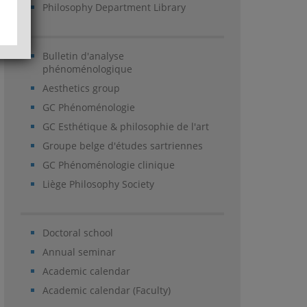
Philosophy Department Library
Bulletin d'analyse
phénoménologique
Aesthetics group
GC Phénoménologie
GC Esthétique & philosophie de l'art
Groupe belge d'études sartriennes
GC Phénoménologie clinique
Liège Philosophy Society
Doctoral school
Annual seminar
Academic calendar
Academic calendar (Faculty)