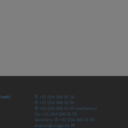
Creph)
+32 (0)4 366 95 16
+32 (0)4 366 55 93
+32 (0)4 366 55 64
(aesthetics)
Fax
+32 (0)4 366 55 59
Secretary:
+32 (0)4 366 55 99
d.seron@uliege.be