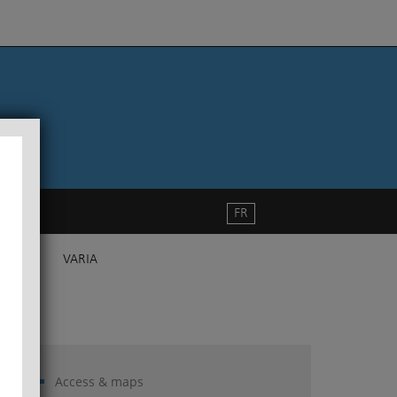
FR
VARIA
Access & maps