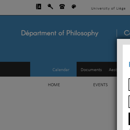
University of Liège
Départment of Philosophy
C
Calendar
Documents
Aesthetics
HOME
EVENTS