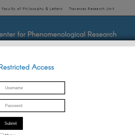
Faculty of Philosophy & Letters
Traverses Research Unit
enter for Phenomenological Research
Restricted Access
TEACHINGS
TEAM
PUBLICATIONS