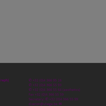
Creph)
+32 (0)4 366 95 16
+32 (0)4 366 55 93
+32 (0)4 366 55 64
(aesthetics)
Fax
+32 (0)4 366 55 59
Secretary:
+32 (0)4 366 55 99
d.seron@uliege.be