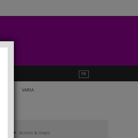
FR
VARIA
Access & maps