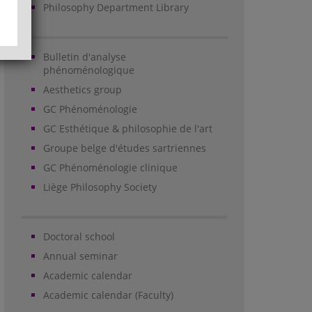
Philosophy Department Library
Bulletin d'analyse
phénoménologique
Aesthetics group
GC Phénoménologie
GC Esthétique & philosophie de l'art
Groupe belge d'études sartriennes
GC Phénoménologie clinique
Liège Philosophy Society
Doctoral school
Annual seminar
Academic calendar
Academic calendar (Faculty)