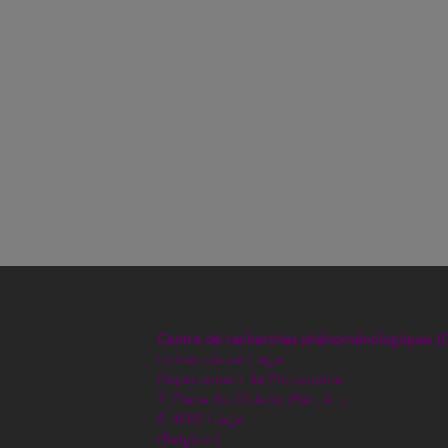
Centre de recherches phénoménologiques (
Université de Liège
Département de Philosophie
7, Place du 20-Août (Bât. A1)
B-4000 Liège
(Belgium)