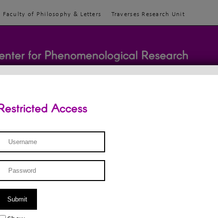
Faculty of Philosophy & Letters
Traverses Research Unit
enter for Phenomenological Research
Restricted Access
TEACHINGS
TEAM
PUBLICATIONS