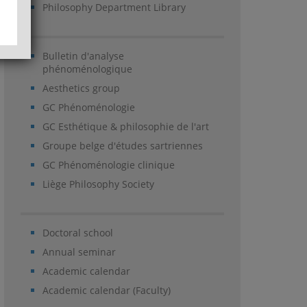
Philosophy Department Library
Bulletin d'analyse
phénoménologique
Aesthetics group
GC Phénoménologie
GC Esthétique & philosophie de l'art
Groupe belge d'études sartriennes
GC Phénoménologie clinique
Liège Philosophy Society
Doctoral school
Annual seminar
Academic calendar
Academic calendar (Faculty)