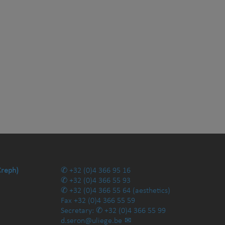
Creph)
+32 (0)4 366 95 16
+32 (0)4 366 55 93
+32 (0)4 366 55 64
(aesthetics)
Fax
+32 (0)4 366 55 59
Secretary:
+32 (0)4 366 55 99
d.seron@uliege.be