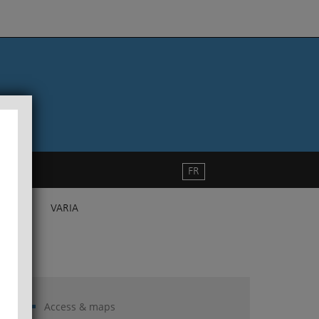
FR
VARIA
Access & maps