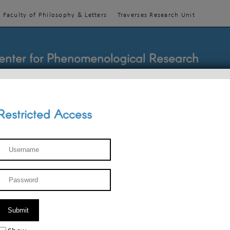
Faculty of Philosophy & Letters
Traverses Research Unit
enter for Phenomenological Research
Restricted Access
TEACHINGS
TEAM
PUBLICATIONS