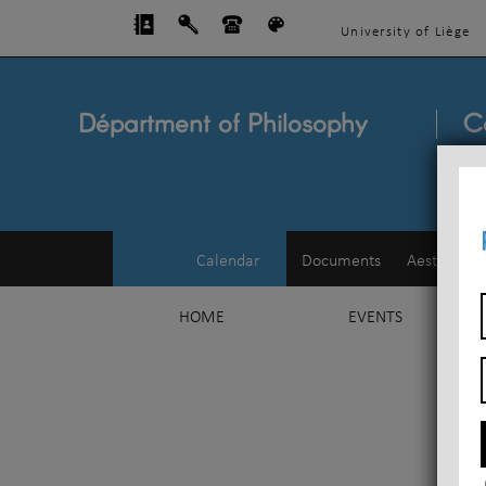
University of Liège
Départment of Philosophy
C
Calendar
Documents
Aesthetics
HOME
EVENTS