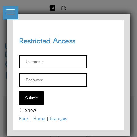
FR
Restricted Access
University of Liège
Départment of Philosophy
Center for Phenomenological
Research
Access & maps
Show
Philosophy Department Library
Back
|
Home
|
Français
Bulletin d'analyse phénoménologique