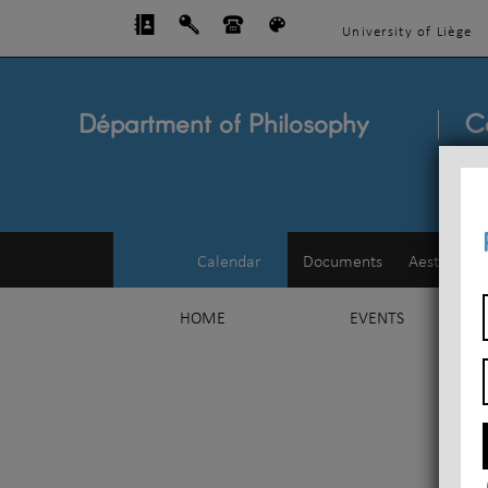
University of Liège
Départment of Philosophy
C
Calendar
Documents
Aesthetics
HOME
EVENTS