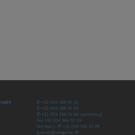
Creph)
+32 (0)4 366 95 16
+32 (0)4 366 55 93
+32 (0)4 366 55 64
(aesthetics)
Fax
+32 (0)4 366 55 59
Secretary:
+32 (0)4 366 55 99
d.seron@uliege.be