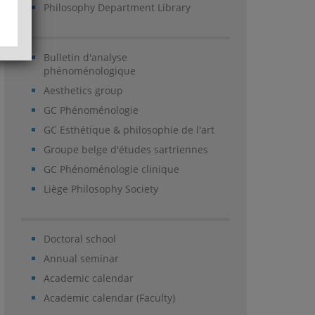
Philosophy Department Library
Bulletin d'analyse
phénoménologique
Aesthetics group
GC Phénoménologie
GC Esthétique & philosophie de l'art
Groupe belge d'études sartriennes
GC Phénoménologie clinique
Liège Philosophy Society
Doctoral school
Annual seminar
Academic calendar
Academic calendar (Faculty)