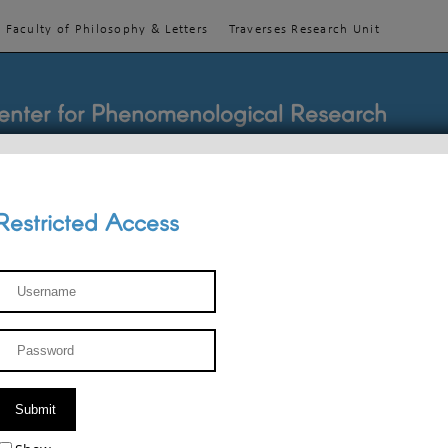
Faculty of Philosophy & Letters
Traverses Research Unit
enter for Phenomenological Research
Restricted Access
TEACHINGS
TEAM
PUBLICATIONS