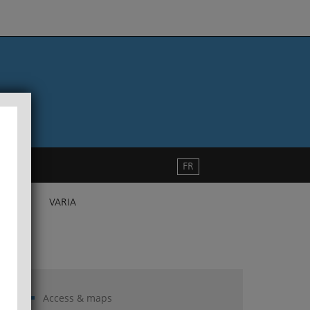
FR
VARIA
Access & maps