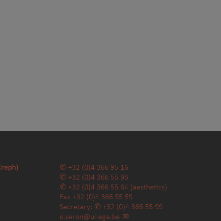
Creph)
+32 (0)4 366 95 16
+32 (0)4 366 55 93
+32 (0)4 366 55 64
(aesthetics)
Fax
+32 (0)4 366 55 59
Secretary:
+32 (0)4 366 55 99
d.seron@uliege.be