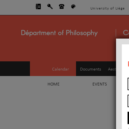
University of Liège
Départment of Philosophy
C
Calendar
Documents
Aesthetics
HOME
EVENTS