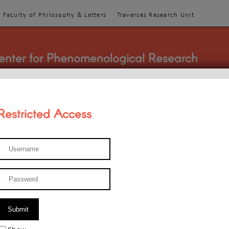
Faculty of Philosophy & Letters
Traverses Research Unit
enter for Phenomenological Research
Restricted Access
TEACHINGS
TEAM
PUBLICATIONS