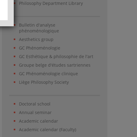
Philosophy Department Library
Bulletin d'analyse
phénoménologique
Aesthetics group
GC Phénoménologie
GC Esthétique & philosophie de l'art
Groupe belge d'études sartriennes
GC Phénoménologie clinique
Liège Philosophy Society
Doctoral school
Annual seminar
Academic calendar
Academic calendar (Faculty)