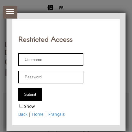
FR
Restricted Access
University of Liège
Départment of Philosophy
Center for Phenomenological
Research
Access & maps
Show
Philosophy Department Library
Back
|
Home
|
Français
Bulletin d'analyse phénoménologique