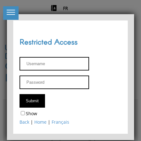
FR
Restricted Access
University of Liège
Départment of Philosophy
Center for Phenomenological
Research
Access & maps
Show
Philosophy Department Library
Back
|
Home
|
Français
Bulletin d'analyse phénoménologique