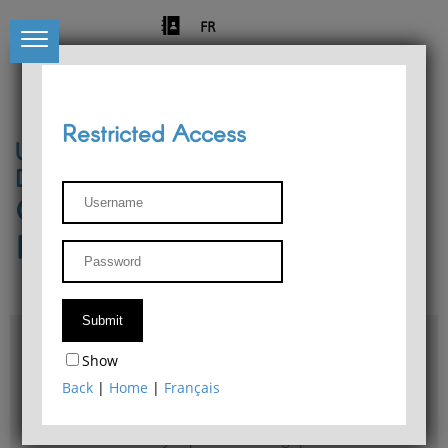
FR
Restricted Access
University of Liège
Départment of Philosophy
Center for Phenomenological
Research
Access & maps
Show
Philosophy Department Library
Back
|
Home
|
Français
Bulletin d'analyse phénoménologique