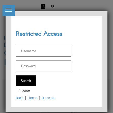
FR
Restricted Access
University of Liège
Départment of Philosophy
Center for Phenomenological
Research
Access & maps
Show
Philosophy Department Library
Back
|
Home
|
Français
Bulletin d'analyse phénoménologique