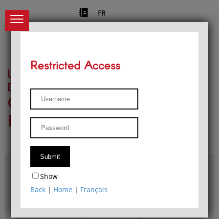
FR
Restricted Access
University of Liège
Départment of Philosophy
Center for Phenomenological
Research
Access & maps
Show
Philosophy Department Library
Back
|
Home
|
Français
Bulletin d'analyse phénoménologique