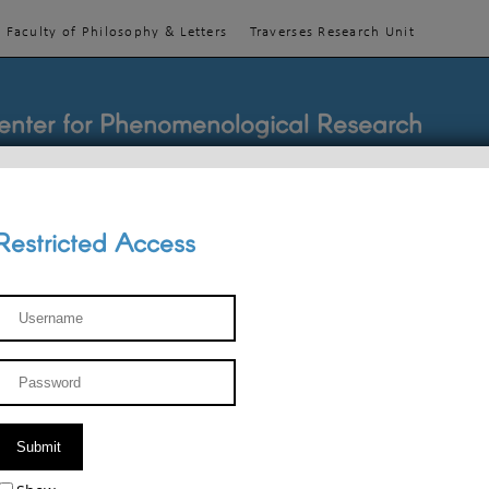
Faculty of Philosophy & Letters
Traverses Research Unit
enter for Phenomenological Research
Restricted Access
TEACHINGS
TEAM
PUBLICATIONS