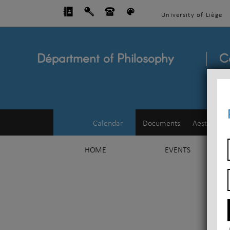
University of Liège
Départment of Philosophy
C
Calendar
Documents
Aesthetics
HOME
EVENTS