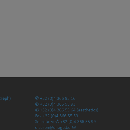
Creph)
+32 (0)4 366 95 16
+32 (0)4 366 55 93
+32 (0)4 366 55 64
(aesthetics)
Fax
+32 (0)4 366 55 59
Secretary:
+32 (0)4 366 55 99
d.seron@uliege.be