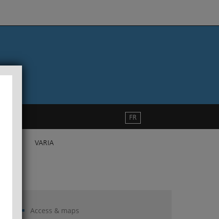
FR
VARIA
Access & maps