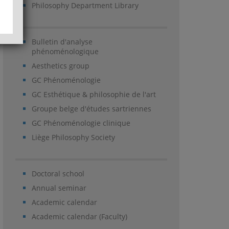
Philosophy Department Library
Bulletin d'analyse
phénoménologique
Aesthetics group
GC Phénoménologie
GC Esthétique & philosophie de l'art
Groupe belge d'études sartriennes
GC Phénoménologie clinique
Liège Philosophy Society
Doctoral school
Annual seminar
Academic calendar
Academic calendar (Faculty)