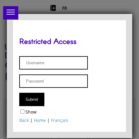
FR
Restricted Access
University of Liège
Départment of Philosophy
Center for Phenomenological
Research
Access & maps
Show
Philosophy Department Library
Back
|
Home
|
Français
Bulletin d'analyse phénoménologique