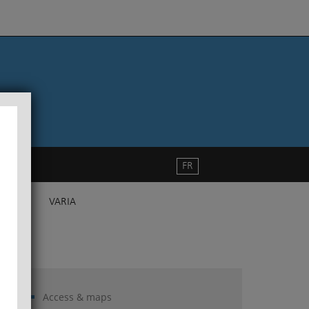
FR
VARIA
Access & maps