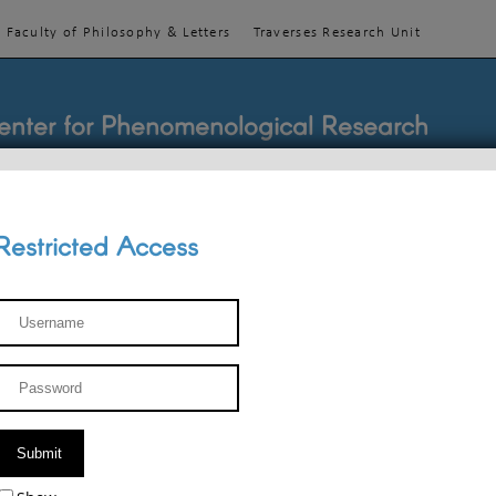
Faculty of Philosophy & Letters
Traverses Research Unit
enter for Phenomenological Research
Restricted Access
TEACHINGS
TEAM
PUBLICATIONS