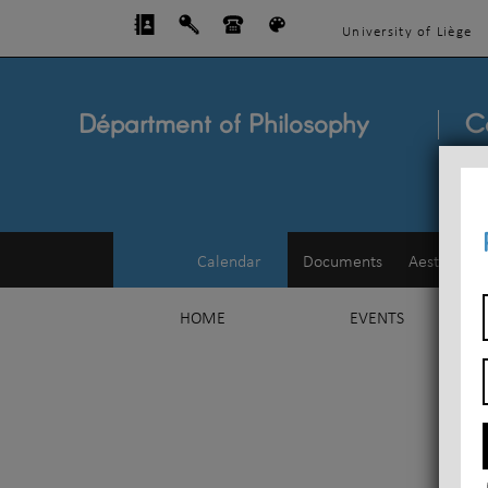
University of Liège
Départment of Philosophy
C
Calendar
Documents
Aesthetics
HOME
EVENTS