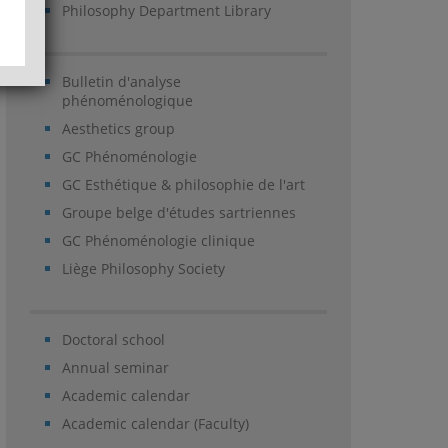
Philosophy Department Library
Bulletin d'analyse
phénoménologique
Aesthetics group
GC Phénoménologie
GC Esthétique & philosophie de l'art
Groupe belge d'études sartriennes
GC Phénoménologie clinique
Liège Philosophy Society
Doctoral school
Annual seminar
Academic calendar
Academic calendar (Faculty)