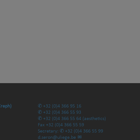
Creph)
+32 (0)4 366 95 16
+32 (0)4 366 55 93
+32 (0)4 366 55 64
(aesthetics)
Fax
+32 (0)4 366 55 59
Secretary:
+32 (0)4 366 55 99
d.seron@uliege.be