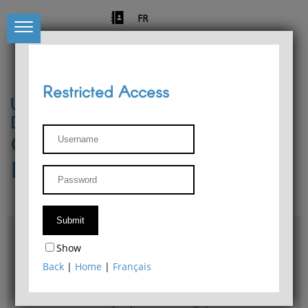
FR
Restricted Access
University of Liège
Départment of Philosophy
Center for Phenomenological
Research
Access & maps
Show
Philosophy Department Library
Back
|
Home
|
Français
Bulletin d'analyse phénoménologique