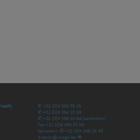
Creph)
+32 (0)4 366 95 16
+32 (0)4 366 55 93
+32 (0)4 366 55 64
(aesthetics)
Fax
+32 (0)4 366 55 59
Secretary:
+32 (0)4 366 55 99
d.seron@uliege.be