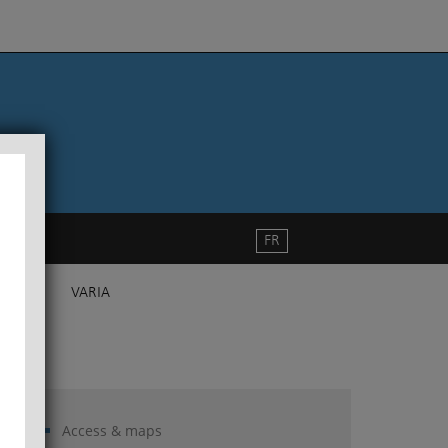
FR
VARIA
Access & maps