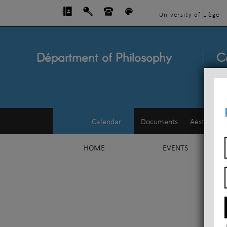
University of Liège
Départment of Philosophy
C
Calendar
Documents
Aesthetics
HOME
EVENTS