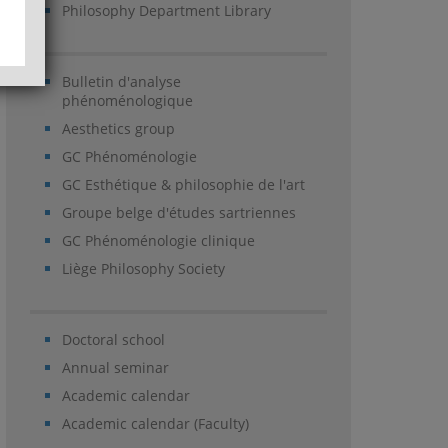
Philosophy Department Library
Bulletin d'analyse
phénoménologique
Aesthetics group
GC Phénoménologie
GC Esthétique & philosophie de l'art
Groupe belge d'études sartriennes
GC Phénoménologie clinique
Liège Philosophy Society
Doctoral school
Annual seminar
Academic calendar
Academic calendar (Faculty)