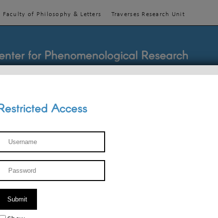
Faculty of Philosophy & Letters
Traverses Research Unit
enter for Phenomenological Research
Restricted Access
TEACHINGS
TEAM
PUBLICATIONS