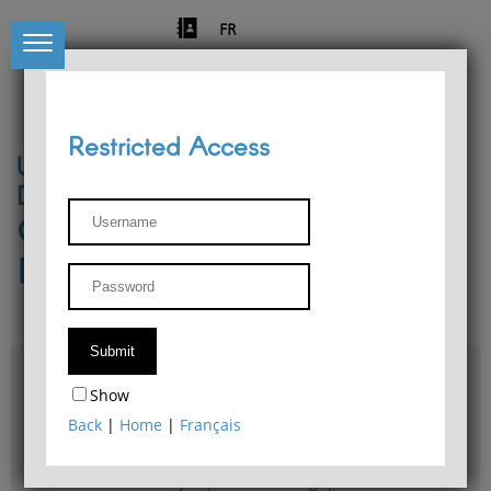
FR
Restricted Access
University of Liège
Départment of Philosophy
Center for Phenomenological
Research
Access & maps
Show
Philosophy Department Library
Back
|
Home
|
Français
Bulletin d'analyse phénoménologique