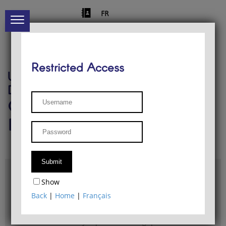
FR
Restricted Access
University of Liège
Départment of Philosophy
Center for Phenomenological
Research
Access & maps
Show
Philosophy Department Library
Back
|
Home
|
Français
Bulletin d'analyse phénoménologique