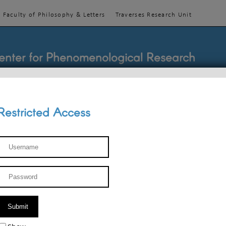
Faculty of Philosophy & Letters
Traverses Research Unit
enter for Phenomenological Research
Restricted Access
TEACHINGS
TEAM
PUBLICATIONS