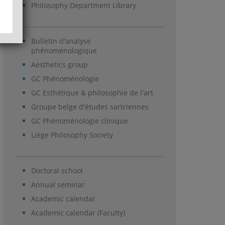
Philosophy Department Library
Bulletin d'analyse
phénoménologique
Aesthetics group
GC Phénoménologie
GC Esthétique & philosophie de l'art
Groupe belge d'études sartriennes
GC Phénoménologie clinique
Liège Philosophy Society
Doctoral school
Annual seminar
Academic calendar
Academic calendar (Faculty)