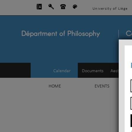
University of Liège
Départment of Philosophy
C
Calendar
Documents
Aesthetics
HOME
EVENTS