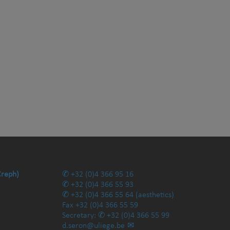
Creph)
+32 (0)4 366 95 16
+32 (0)4 366 55 93
+32 (0)4 366 55 64
(aesthetics)
Fax
+32 (0)4 366 55 59
Secretary:
+32 (0)4 366 55 99
d.seron@uliege.be