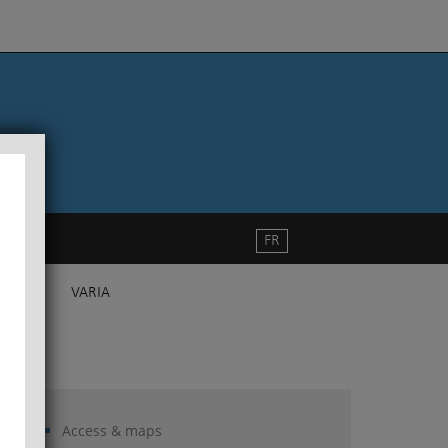
FR
VARIA
Access & maps