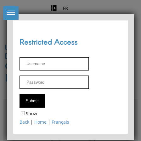
FR
Restricted Access
University of Liège
Départment of Philosophy
Center for Phenomenological
Research
Access & maps
Show
Philosophy Department Library
Back
|
Home
|
Français
Bulletin d'analyse phénoménologique