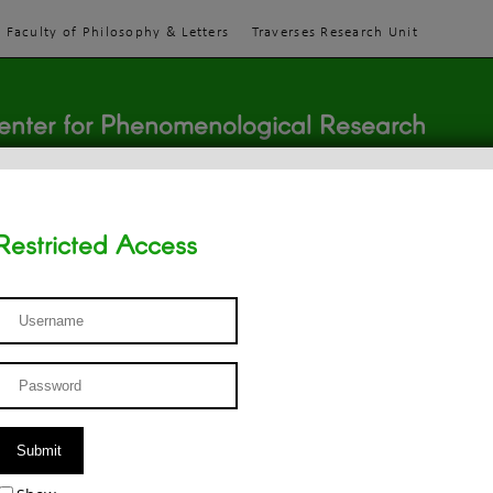
Faculty of Philosophy & Letters
Traverses Research Unit
enter for Phenomenological Research
Restricted Access
TEACHINGS
TEAM
PUBLICATIONS