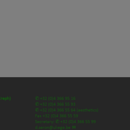
Creph)
+32 (0)4 366 95 16
+32 (0)4 366 55 93
+32 (0)4 366 55 64
(aesthetics)
Fax
+32 (0)4 366 55 59
Secretary:
+32 (0)4 366 55 99
d.seron@uliege.be