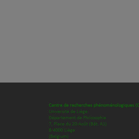
Centre de recherches phénoménologiques (
Université de Liège
Département de Philosophie
7, Place du 20-Août (Bât. A1)
B-4000 Liège
(Belgium)