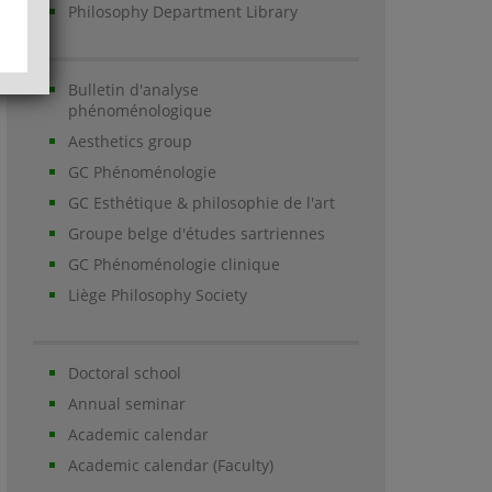
Philosophy Department Library
Bulletin d'analyse
phénoménologique
Aesthetics group
GC Phénoménologie
GC Esthétique & philosophie de l'art
Groupe belge d'études sartriennes
GC Phénoménologie clinique
Liège Philosophy Society
Doctoral school
Annual seminar
Academic calendar
Academic calendar (Faculty)