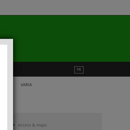
FR
VARIA
Access & maps