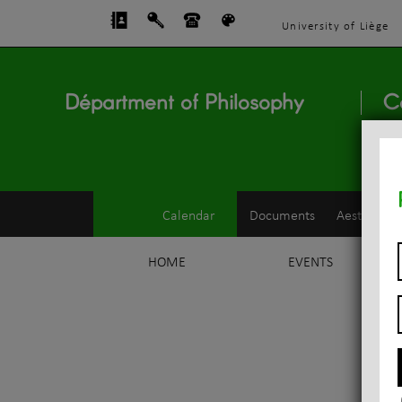
University of Liège
Départment of Philosophy
C
Calendar
Documents
Aesthetics
HOME
EVENTS