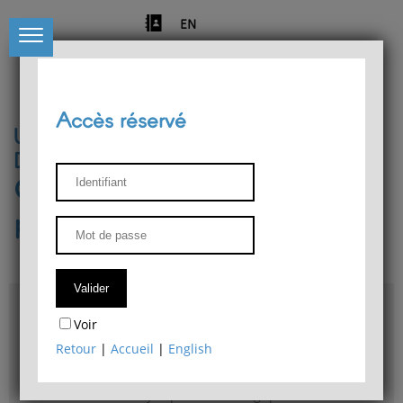
EN
Accès réservé
Université de Liège
Département de philosophie
Centre de recherches
phénoménologiques
Accès & plans
Voir
Bibliothèque du Département de philosophie
Retour
|
Accueil
|
English
Bulletin d'analyse phénoménologique