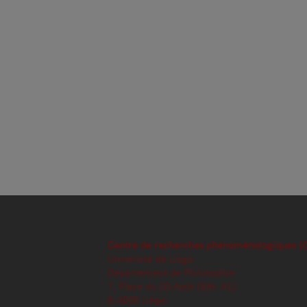
Centre de recherches phénoménologiques (
Université de Liège
Département de Philosophie
7, Place du 20-Août (Bât. A1)
B-4000 Liège