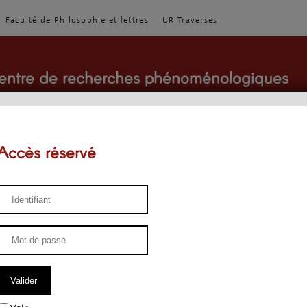
Faculté de Philosophie et lettres
UR Traverses
entre de recherches phénoménologiques
Accès réservé
sthétique
ENSEIGNEMENT
ÉQUIPE
PUBLICATIONS