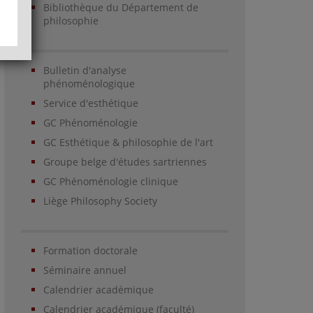
Bibliothèque du Département de
philosophie
Bulletin d'analyse
phénoménologique
Service d'esthétique
GC Phénoménologie
GC Esthétique & philosophie de l'art
Groupe belge d'études sartriennes
GC Phénoménologie clinique
Liège Philosophy Society
Formation doctorale
Séminaire annuel
Calendrier académique
Calendrier académique (faculté)