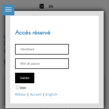
EN
Accès réservé
Université de Liège
Département de philosophie
Centre de recherches
phénoménologiques
Accès & plans
Voir
Bibliothèque du Département de philosophie
Retour
|
Accueil
|
English
Bulletin d'analyse phénoménologique