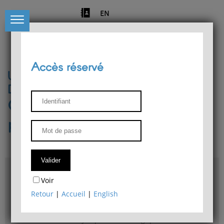
EN
Accès réservé
Université de Liège
Département de philosophie
Centre de recherches
phénoménologiques
Accès & plans
Voir
Bibliothèque du Département de philosophie
Retour
|
Accueil
|
English
Bulletin d'analyse phénoménologique