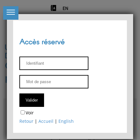
EN
Accès réservé
Université de Liège
Département de philosophie
Centre de recherches
phénoménologiques
Accès & plans
Voir
Bibliothèque du Département de philosophie
Retour
|
Accueil
|
English
Bulletin d'analyse phénoménologique