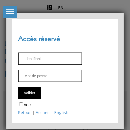
EN
Accès réservé
Université de Liège
Département de philosophie
Centre de recherches
phénoménologiques
Accès & plans
Voir
Bibliothèque du Département de philosophie
Retour
|
Accueil
|
English
Bulletin d'analyse phénoménologique