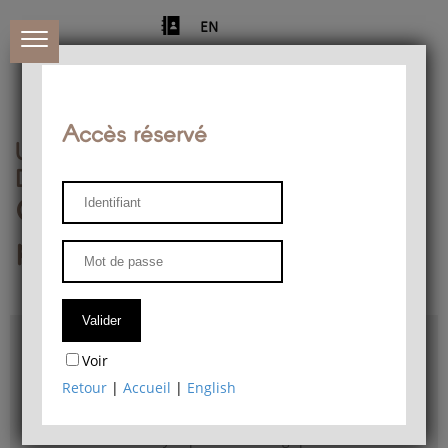
EN
Accès réservé
Université de Liège
Département de philosophie
Centre de recherches
phénoménologiques
Accès & plans
Voir
Bibliothèque du Département de philosophie
Retour
|
Accueil
|
English
Bulletin d'analyse phénoménologique