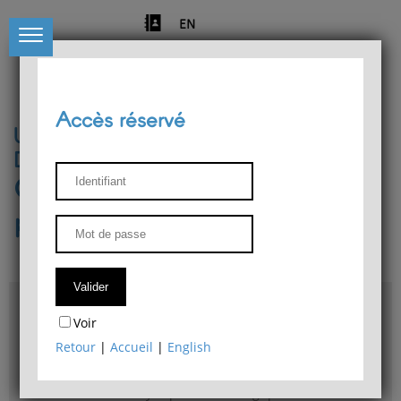
EN
Accès réservé
Université de Liège
Département de philosophie
Centre de recherches
phénoménologiques
Accès & plans
Voir
Bibliothèque du Département de philosophie
Retour
|
Accueil
|
English
Bulletin d'analyse phénoménologique