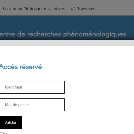
Faculté de Philosophie et lettres
UR Traverses
entre de recherches phénoménologiques
Accès réservé
sthétique
ENSEIGNEMENT
ÉQUIPE
PUBLICATIONS