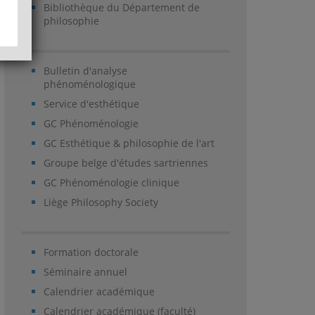
Bibliothèque du Département de
philosophie
Bulletin d'analyse
phénoménologique
Service d'esthétique
GC Phénoménologie
GC Esthétique & philosophie de l'art
Groupe belge d'études sartriennes
GC Phénoménologie clinique
Liège Philosophy Society
Formation doctorale
Séminaire annuel
Calendrier académique
Calendrier académique (faculté)