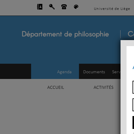
Université de Liège
Département de philosophie
C
Agenda
Documents
Service d'e
ACCUEIL
ACTIVITÉS