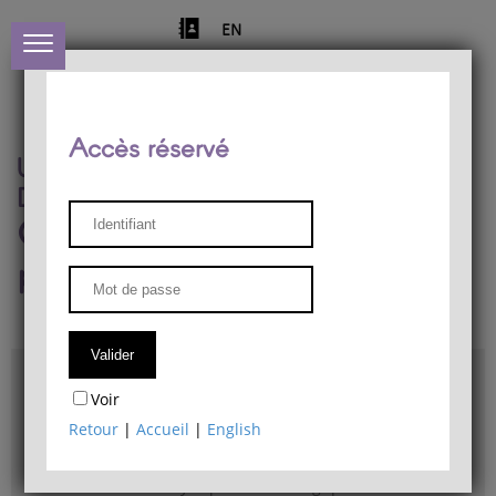
EN
Accès réservé
Université de Liège
Département de philosophie
Centre de recherches
phénoménologiques
Accès & plans
Voir
Bibliothèque du Département de philosophie
Retour
|
Accueil
|
English
Bulletin d'analyse phénoménologique