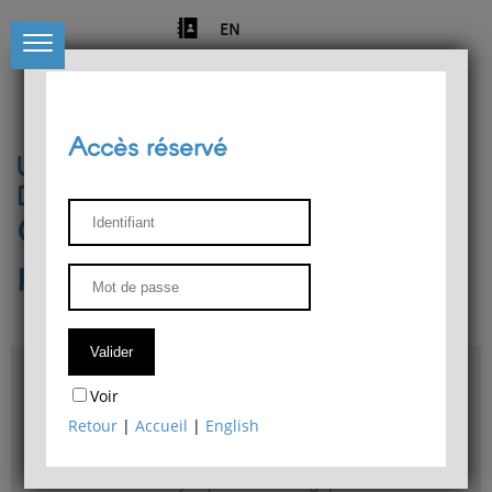
EN
Accès réservé
Université de Liège
Département de philosophie
Centre de recherches
phénoménologiques
Accès & plans
Voir
Bibliothèque du Département de philosophie
Retour
|
Accueil
|
English
Bulletin d'analyse phénoménologique