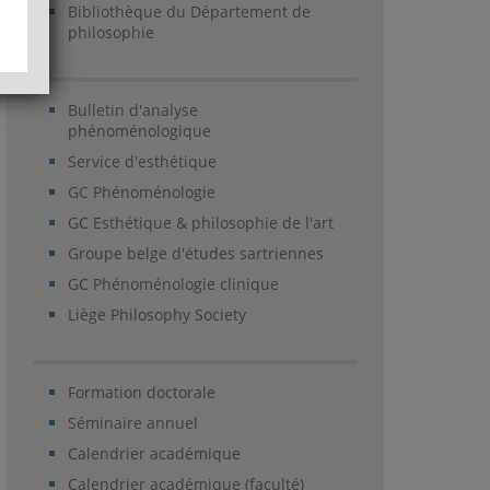
Bibliothèque du Département de
philosophie
Bulletin d'analyse
phénoménologique
Service d'esthétique
GC Phénoménologie
GC Esthétique & philosophie de l'art
Groupe belge d'études sartriennes
GC Phénoménologie clinique
Liège Philosophy Society
Formation doctorale
Séminaire annuel
Calendrier académique
Calendrier académique (faculté)