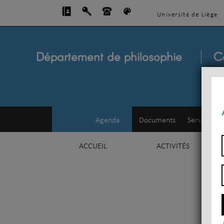
Université de Liège
Département de philosophie
C
Agenda
Documents
Service d'e
ACCUEIL
ACTIVITÉS