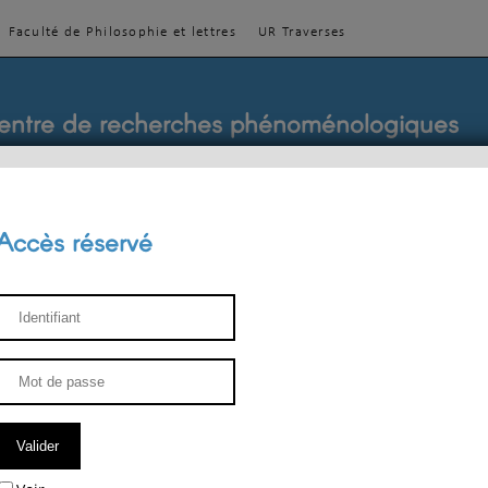
Faculté de Philosophie et lettres
UR Traverses
entre de recherches phénoménologiques
Accès réservé
sthétique
ENSEIGNEMENT
ÉQUIPE
PUBLICATIONS