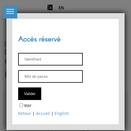
EN
Accès réservé
Université de Liège
Département de philosophie
Centre de recherches
phénoménologiques
Accès & plans
Voir
Bibliothèque du Département de philosophie
Retour
|
Accueil
|
English
Bulletin d'analyse phénoménologique