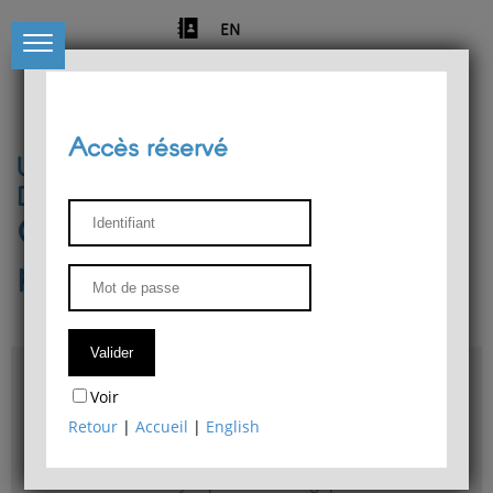
EN
Accès réservé
Université de Liège
Département de philosophie
Centre de recherches
phénoménologiques
Accès & plans
Voir
Bibliothèque du Département de philosophie
Retour
|
Accueil
|
English
Bulletin d'analyse phénoménologique