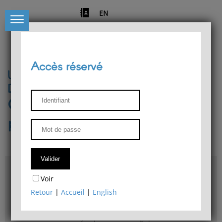
EN
Accès réservé
Université de Liège
Département de philosophie
Centre de recherches
phénoménologiques
Accès & plans
Voir
Bibliothèque du Département de philosophie
Retour
|
Accueil
|
English
Bulletin d'analyse phénoménologique