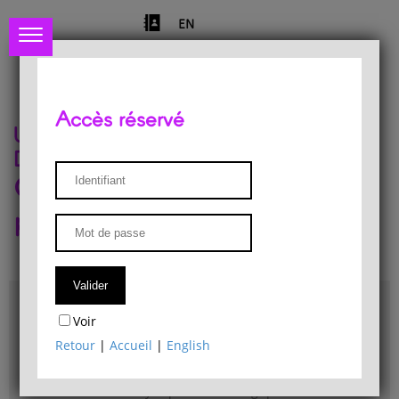
EN
Accès réservé
Université de Liège
Département de philosophie
Centre de recherches
phénoménologiques
Accès & plans
Voir
Bibliothèque du Département de philosophie
Retour
|
Accueil
|
English
Bulletin d'analyse phénoménologique