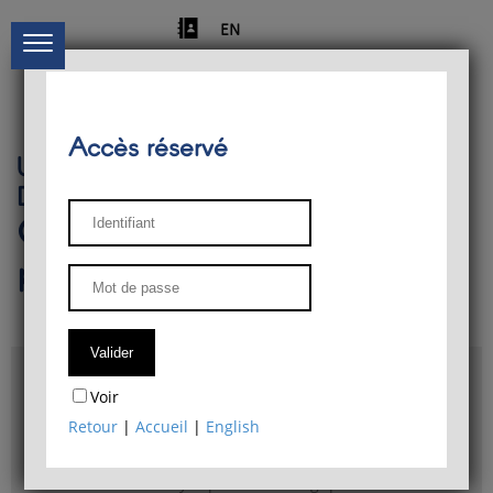
EN
Accès réservé
Université de Liège
Département de philosophie
Centre de recherches
phénoménologiques
Accès & plans
Voir
Bibliothèque du Département de philosophie
Retour
|
Accueil
|
English
Bulletin d'analyse phénoménologique