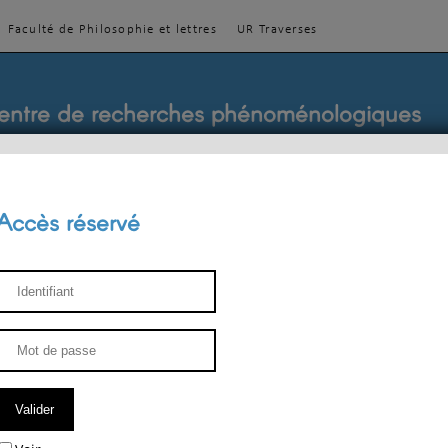
Faculté de Philosophie et lettres
UR Traverses
entre de recherches phénoménologiques
Accès réservé
sthétique
ENSEIGNEMENT
ÉQUIPE
PUBLICATIONS