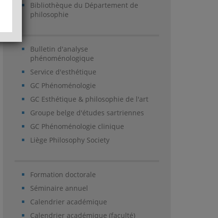
Bibliothèque du Département de
philosophie
Bulletin d'analyse
phénoménologique
Service d'esthétique
GC Phénoménologie
GC Esthétique & philosophie de l'art
Groupe belge d'études sartriennes
GC Phénoménologie clinique
Liège Philosophy Society
Formation doctorale
Séminaire annuel
Calendrier académique
Calendrier académique (faculté)