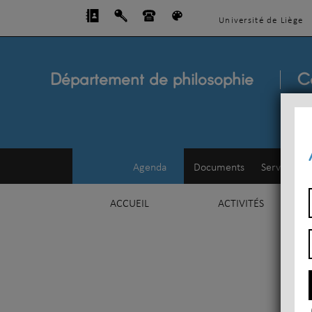
Université de Liège
Département de philosophie
C
Agenda
Documents
Service d'e
ACCUEIL
ACTIVITÉS