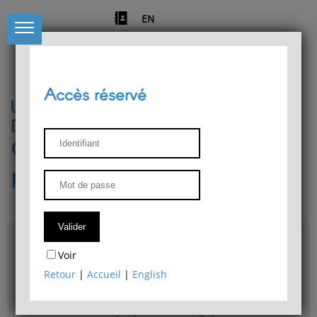
EN
Accès réservé
Université de Liège
Département de philosophie
Centre de recherches
phénoménologiques
Accès & plans
Voir
Bibliothèque du Département de philosophie
Retour
|
Accueil
|
English
Bulletin d'analyse phénoménologique