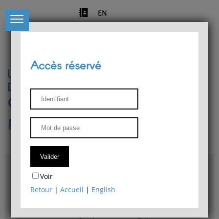
EN
Accès réservé
Université de Liège
Département de philosophie
Centre de recherches
phénoménologiques
Accès & plans
Voir
Bibliothèque du Département de philosophie
Retour
|
Accueil
|
English
Bulletin d'analyse phénoménologique