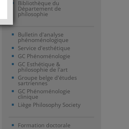
Bibliothèque du
Département de
philosophie
Bulletin d'analyse
phénoménologique
Service d'esthétique
GC Phénoménologie
GC Esthétique &
philosophie de l'art
Groupe belge d'études
sartriennes
GC Phénoménologie
clinique
Liège Philosophy Society
Formation doctorale