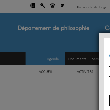
Université de Liège
Département de philosophie
C
Agenda
Documents
Service d'e
ACCUEIL
ACTIVITÉS