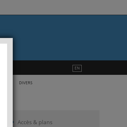
EN
DIVERS
Accès & plans