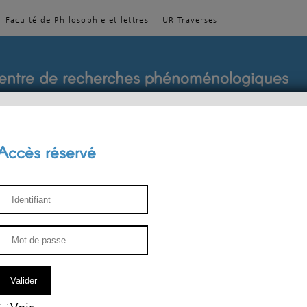
Faculté de Philosophie et lettres
UR Traverses
entre de recherches phénoménologiques
Accès réservé
sthétique
ENSEIGNEMENT
ÉQUIPE
PUBLICATIONS