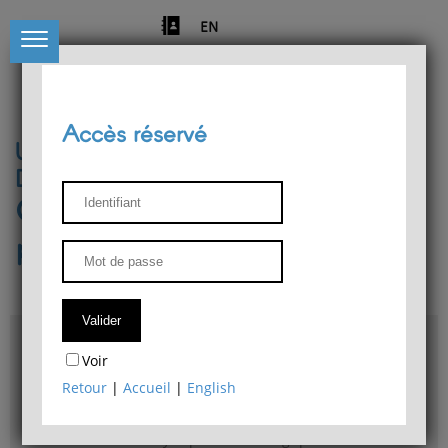
EN
Accès réservé
Université de Liège
Département de philosophie
Centre de recherches
phénoménologiques
Accès & plans
Voir
Bibliothèque du Département de philosophie
Retour
|
Accueil
|
English
Bulletin d'analyse phénoménologique