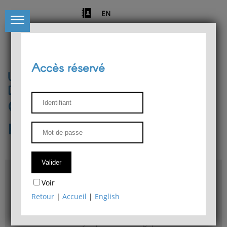
EN
Accès réservé
Université de Liège
Département de philosophie
Centre de recherches
phénoménologiques
Accès & plans
Voir
Bibliothèque du Département de philosophie
Retour
|
Accueil
|
English
Bulletin d'analyse phénoménologique