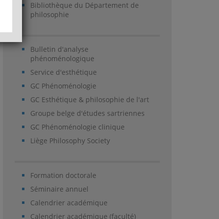
Bibliothèque du Département de
philosophie
Bulletin d'analyse
phénoménologique
Service d'esthétique
GC Phénoménologie
GC Esthétique & philosophie de l'art
Groupe belge d'études sartriennes
GC Phénoménologie clinique
Liège Philosophy Society
Formation doctorale
Séminaire annuel
Calendrier académique
Calendrier académique (faculté)