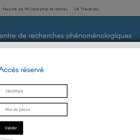
Faculté de Philosophie et lettres
UR Traverses
entre de recherches phénoménologiques
Accès réservé
sthétique
ENSEIGNEMENT
ÉQUIPE
PUBLICATIONS