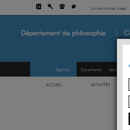
Université de Liège
Département de philosophie
C
Agenda
Documents
Service d'e
ACCUEIL
ACTIVITÉS