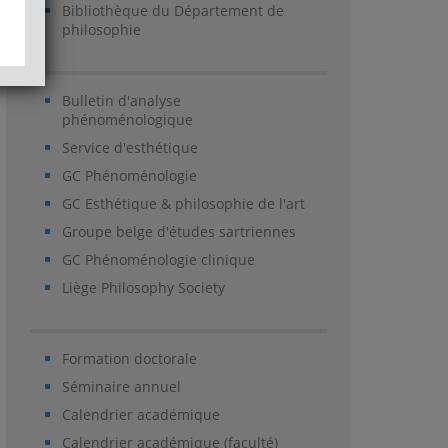
Bibliothèque du Département de
philosophie
Bulletin d'analyse
phénoménologique
Service d'esthétique
GC Phénoménologie
GC Esthétique & philosophie de l'art
Groupe belge d'études sartriennes
GC Phénoménologie clinique
Liège Philosophy Society
Formation doctorale
Séminaire annuel
Calendrier académique
Calendrier académique (faculté)