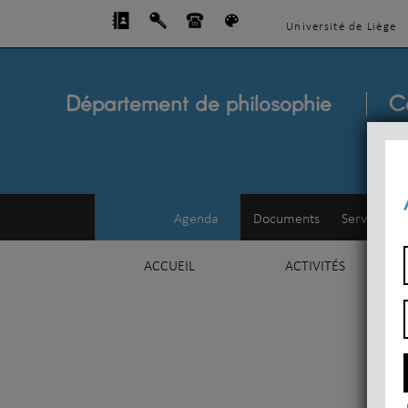
Université de Liège
Département de philosophie
C
Agenda
Documents
Service d'e
ACCUEIL
ACTIVITÉS