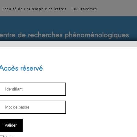
Faculté de Philosophie et lettres
UR Traverses
entre de recherches phénoménologiques
Accès réservé
sthétique
ENSEIGNEMENT
ÉQUIPE
PUBLICATIONS