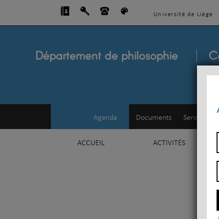
Université de Liège
Département de philosophie
C
Agenda
Documents
Service d'e
ACCUEIL
ACTIVITÉS