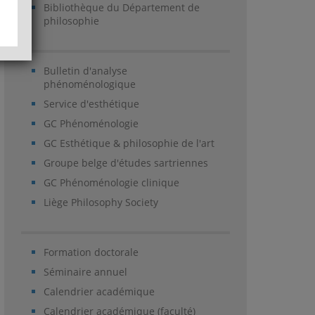
Bibliothèque du Département de
philosophie
Bulletin d'analyse
phénoménologique
Service d'esthétique
GC Phénoménologie
GC Esthétique & philosophie de l'art
Groupe belge d'études sartriennes
GC Phénoménologie clinique
Liège Philosophy Society
Formation doctorale
Séminaire annuel
Calendrier académique
Calendrier académique (faculté)