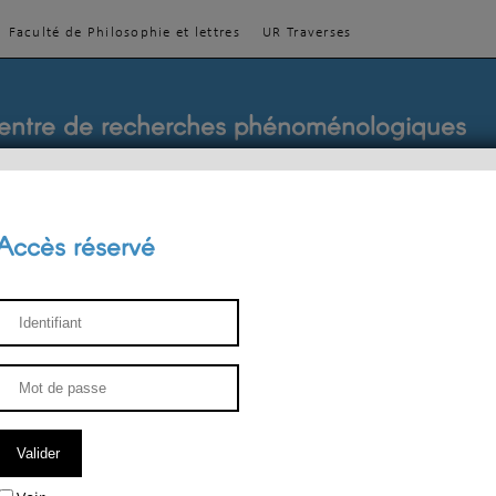
Faculté de Philosophie et lettres
UR Traverses
entre de recherches phénoménologiques
Accès réservé
sthétique
ENSEIGNEMENT
ÉQUIPE
PUBLICATIONS