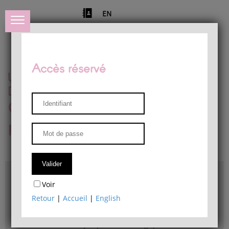
EN
Accès réservé
Université de Liège
Département de philosophie
Centre de recherches
phénoménologiques
Accès & plans
Voir
Bibliothèque du Département de philosophie
Retour
|
Accueil
|
English
Bulletin d'analyse phénoménologique