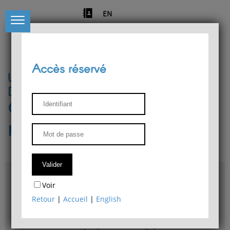
EN
Accès réservé
Université de Liège
Département de philosophie
Centre de recherches
phénoménologiques
Accès & plans
Voir
Bibliothèque du Département de philosophie
Retour
|
Accueil
|
English
Bulletin d'analyse phénoménologique