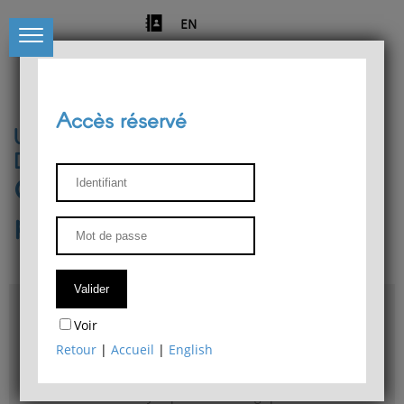
EN
Accès réservé
Université de Liège
Département de philosophie
Centre de recherches
phénoménologiques
Accès & plans
Voir
Bibliothèque du Département de philosophie
Retour
|
Accueil
|
English
Bulletin d'analyse phénoménologique